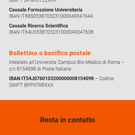
SWIFT BPMOIT22XXX
Causale Formazione Universitaria
IBAN IT88S0538703231000049347644
Causale Ricerca Scientifica
IBAN IT64U0538703231000049347638
Bollettino o bonifico postale
Intestato all’Universita' Campus Bio-Medico di Roma –
c/c 8154098 di Poste Italiane
IBAN IT54J0760103200000008154098
– Codice
SWIFT BPPIITRRXXX
Resta in contatto