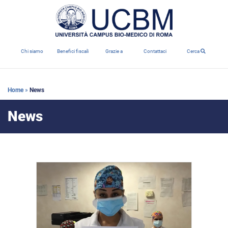
Chi siamo
Benefici fiscali
Grazie a
Contattaci
Cerca
Home
»
News
News