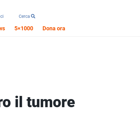
ci
Cerca
ws
5×1000
Dona ora
ro il tumore