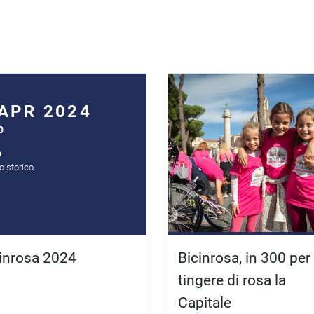
 APR 2024
0
a
o storico
inrosa 2024
Bicinrosa, in 300 per
tingere di rosa la
Capitale