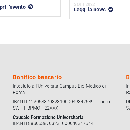
5 OTT 2022
pri l’evento
Leggi la news
Bonifico bancario
B
Intestato all’Università Campus Bio-Medico di
I
Roma
R
IBAN IT41V0538703231000049347639 - Codice
I
SWIFT BPMOIT22XXX
S
Causale Formazione Universitaria
IBAN IT88S0538703231000049347644