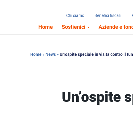
Chi siamo
Benefici fiscali
Home
Sostienici
Aziende e fon
Home
»
News
»
Un’ospite speciale in visita contro il t
Un’ospite s