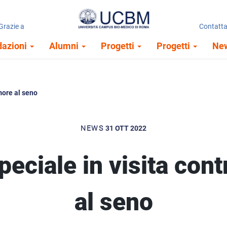
Grazie a
Home page
Contatta
dazioni
Alumni
Progetti
Progetti
Ne
umore al seno
NEWS
31 OTT 2022
peciale in visita cont
al seno