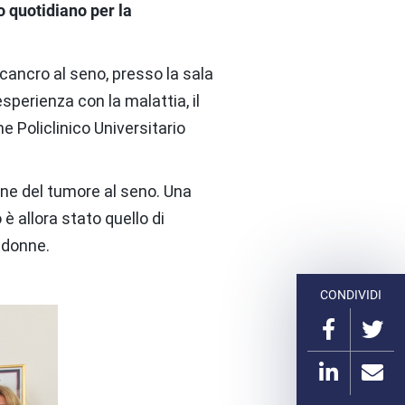
 quotidiano per la
l cancro al seno, presso la sala
sperienza con la malattia, il
 Policlinico Universitario
one del tumore al seno. Una
è allora stato quello di
 donne.
CONDIVIDI
Condiv
Co
su
su
Condiv
Co
Faceb
Tw
su
vi