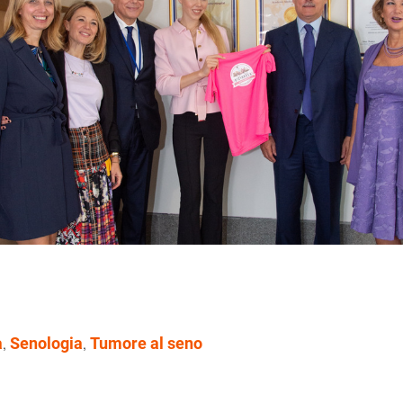
a
Senologia
Tumore al seno
,
,