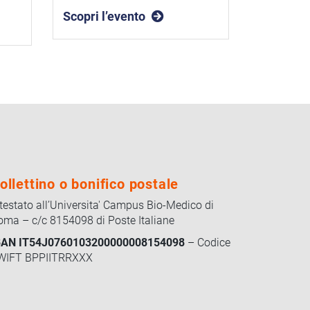
Scopri l’evento
ollettino o bonifico postale
ntestato all’Universita' Campus Bio-Medico di
oma – c/c 8154098 di Poste Italiane
BAN IT54J0760103200000008154098
– Codice
WIFT BPPIITRRXXX