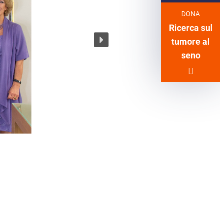
Linked
Em
DONA
Ricerca sul
tumore al
seno