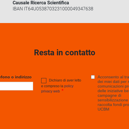
Causale Ricerca Scientifica
IBAN IT64U0538703231000049347638
Resta in contatto