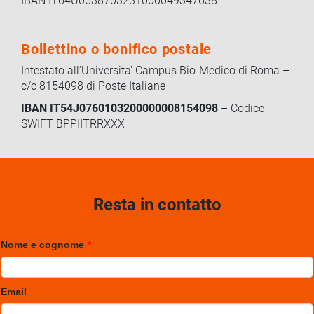
IBAN IT64U0538703231000049347638
Bollettino o bonifico postale
Intestato all’Universita' Campus Bio-Medico di Roma –
c/c 8154098 di Poste Italiane
IBAN IT54J0760103200000008154098
– Codice
SWIFT BPPIITRRXXX
Resta in contatto