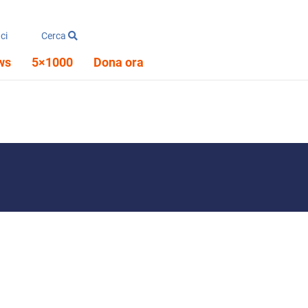
ci
Cerca
ws
5×1000
Dona ora