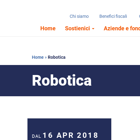
Chi siamo
Benefici fiscali
Home
Sostienici
Aziende e fon
Home
»
Robotica
Robotica
16 APR 2018
DAL