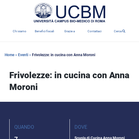
Chi siamo
Benefici fiscali
Grazie a
Contattaci
Cerca
Home
»
Eventi
»
Frivolezze: in cucina con Anna Moroni
Frivolezze: in cucina con Anna
Moroni
QUANDO
DOVE
7
Scuola di Cucina Anna Moroni