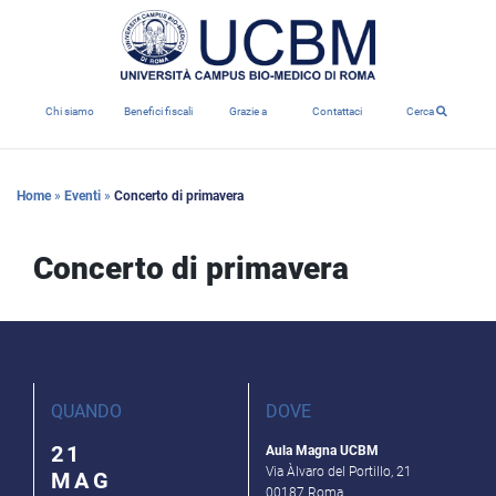
Chi siamo
Benefici fiscali
Grazie a
Contattaci
Cerca
Home
»
Eventi
»
Concerto di primavera
Concerto di primavera
QUANDO
DOVE
21
Aula Magna UCBM
Via Àlvaro del Portillo, 21
MAG
00187 Roma