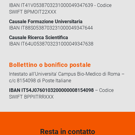
IBAN IT41V0538703231000049347639 - Codice
SWIFT BPMOIT22XXX
Causale Formazione Universitaria
IBAN IT88S0538703231000049347644
Causale Ricerca Scientifica
IBAN IT64U0538703231000049347638
Bollettino o bonifico postale
Intestato all’Universita' Campus Bio-Medico di Roma –
c/c 8154098 di Poste Italiane
IBAN IT54J0760103200000008154098
– Codice
SWIFT BPPIITRRXXX
Resta in contatto