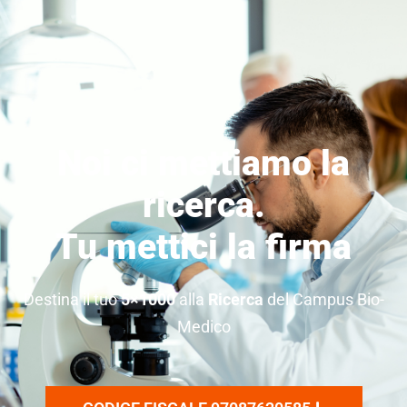
Noi ci mettiamo la
ricerca.
Tu mettici la firma
Destina il tuo
5×1000
alla
Ricerca
del Campus Bio-
Medico